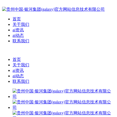
首页
关于我们
ai资讯
ai动态
联系我们
首页
关于我们
ai资讯
ai动态
联系我们