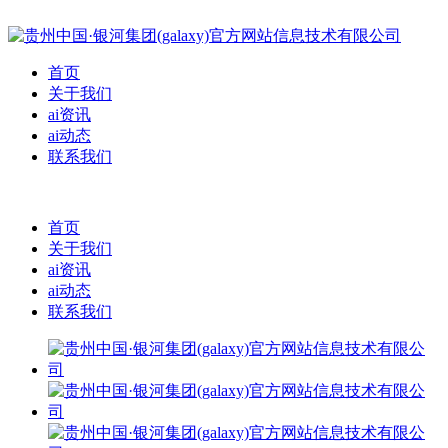
首页
关于我们
ai资讯
ai动态
联系我们
首页
关于我们
ai资讯
ai动态
联系我们