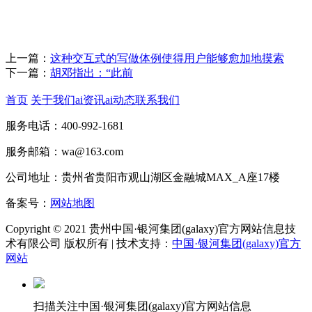
上一篇：
这种交互式的写做体例使得用户能够愈加地摸索
下一篇：
胡邓指出：“此前
首页
关于我们
ai资讯
ai动态
联系我们
服务电话：400-992-1681
服务邮箱：wa@163.com
公司地址：贵州省贵阳市观山湖区金融城MAX_A座17楼
备案号：
网站地图
Copyright © 2021 贵州中国·银河集团(galaxy)官方网站信息技
术有限公司 版权所有 | 技术支持：
中国·银河集团(galaxy)官方
网站
扫描关注中国·银河集团(galaxy)官方网站信息