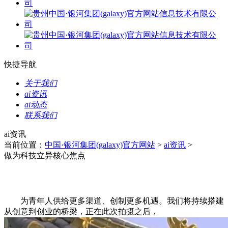
快捷导航
关于我们
ai资讯
ai动态
联系我们
ai资讯
当前位置：
中国·银河集团(galaxy)官方网站
>
ai资讯
>
做为科技立异核心焦点
为青年人供给更多渠道、创制更多机遇。我们将持续搭建
从创意到创业的桥梁，正在此次拍摄之后，