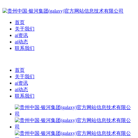
首页
关于我们
ai资讯
ai动态
联系我们
首页
关于我们
ai资讯
ai动态
联系我们