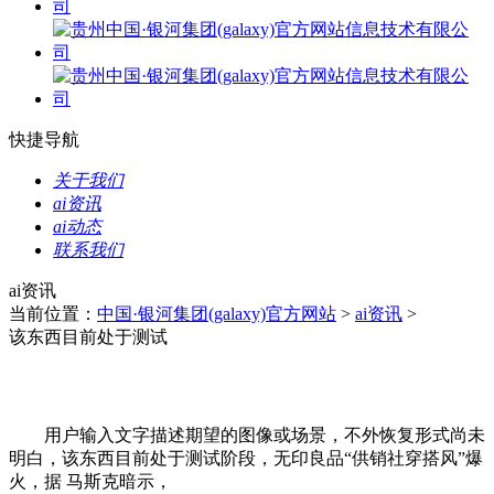
快捷导航
关于我们
ai资讯
ai动态
联系我们
ai资讯
当前位置：
中国·银河集团(galaxy)官方网站
>
ai资讯
>
该东西目前处于测试
用户输入文字描述期望的图像或场景，不外恢复形式尚未
明白，该东西目前处于测试阶段，无印良品“供销社穿搭风”爆
火，据 马斯克暗示，