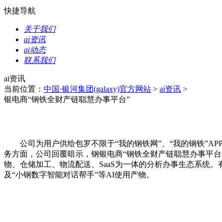
快捷导航
关于我们
ai资讯
ai动态
联系我们
ai资讯
当前位置：
中国·银河集团(galaxy)官方网站
>
ai资讯
>
银电商“钢铁全财产链聪慧办事平台”
公司为用户供给包罗不限于“我的钢铁网”、“我的钢铁”AP
务方面，公司回覆暗示，钢银电商“钢铁全财产链聪慧办事平台”，
物、仓储加工、物流配送、SaaS为一体的分析办事生态系统。
及“小钢数字智能对话帮手”等AI使用产物。