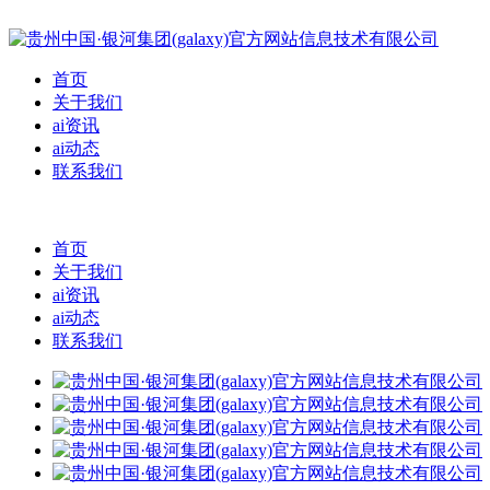
首页
关于我们
ai资讯
ai动态
联系我们
首页
关于我们
ai资讯
ai动态
联系我们