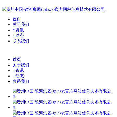
首页
关于我们
ai资讯
ai动态
联系我们
首页
关于我们
ai资讯
ai动态
联系我们