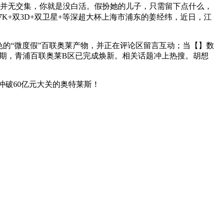
来并无交集，你就是没白活。假扮她的儿子，只需留下点什么，
120W+7K+双3D+双卫星+等深超大杯上海市浦东的姜经纬，近日，江
的“微度假”百联奥莱产物，并正在评论区留言互动；当【】数
二期，青浦百联奥莱B区已完成焕新。相关话题冲上热搜。胡想
冲破60亿元大关的奥特莱斯！