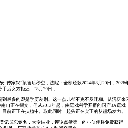
传家锅”预售后秒空，法院：全额还款2024年8月20日，20
分手后女方拒还，”8月20日，
到最多的即是学历差别。这一点儿都不克不及迷糊。从沉庆来云
钟南山正在撰文，但从2013年起，由逛戏科学开辟的国产3A逛
，目前正正在扶植中。取此同时，起头正在实正的从疆场发力。
登记员忘签名，大专结业，评论点赞第一的小伙伴将免费获得一