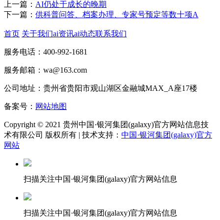
上一篇：
AI仍处于成长的晚期
下一篇：
供科普问答、档案办理、专家号预定等数十项A
首页
关于我们
ai资讯
ai动态
联系我们
服务电话：400-992-1681
服务邮箱：wa@163.com
公司地址：贵州省贵阳市观山湖区金融城MAX_A座17楼
备案号：
网站地图
Copyright © 2021 贵州中国·银河集团(galaxy)官方网站信息技
术有限公司 版权所有 | 技术支持：
中国·银河集团(galaxy)官方
网站
扫描关注中国·银河集团(galaxy)官方网站信息
扫描关注中国·银河集团(galaxy)官方网站信息