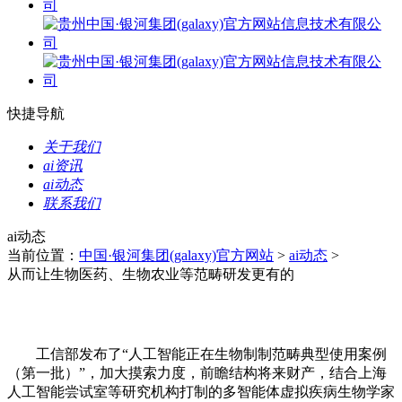
快捷导航
关于我们
ai资讯
ai动态
联系我们
ai动态
当前位置：
中国·银河集团(galaxy)官方网站
>
ai动态
>
从而让生物医药、生物农业等范畴研发更有的
工信部发布了“人工智能正在生物制制范畴典型使用案例
（第一批）”，加大摸索力度，前瞻结构将来财产，结合上海
人工智能尝试室等研究机构打制的多智能体虚拟疾病生物学家