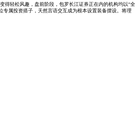
变得轻松风趣，盘前阶段，包罗长江证券正在内的机构均以“全
像一位专属投资搭子，天然言语交互成为根本设置装备摆设。将理