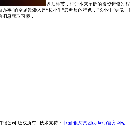
盘后环节，也让本来单调的投资进修过程
自动办事”的全场景渗入是“长小牛”最明显的特色，“长小牛”更
的消息获取习惯，
息技术有限公司 版权所有 | 技术支持：
中国·银河集团(galaxy)官方网站