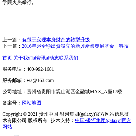
学院火热举行。
上一篇：
有帮于实现本身财产的转型升级
下一篇：
2016年起全額出資設立的新興產業發展基金、科技
首页
关于我们
ai资讯
ai动态
联系我们
服务电话：400-992-1681
服务邮箱：wa@163.com
公司地址：贵州省贵阳市观山湖区金融城MAX_A座17楼
备案号：
网站地图
Copyright © 2021 贵州中国·银河集团(galaxy)官方网站信息技
术有限公司 版权所有 | 技术支持：
中国·银河集团(galaxy)官方
网站