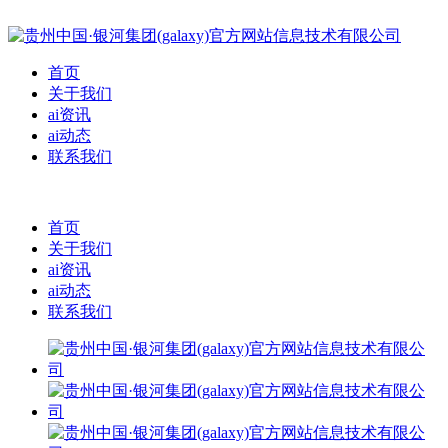
首页
关于我们
ai资讯
ai动态
联系我们
首页
关于我们
ai资讯
ai动态
联系我们