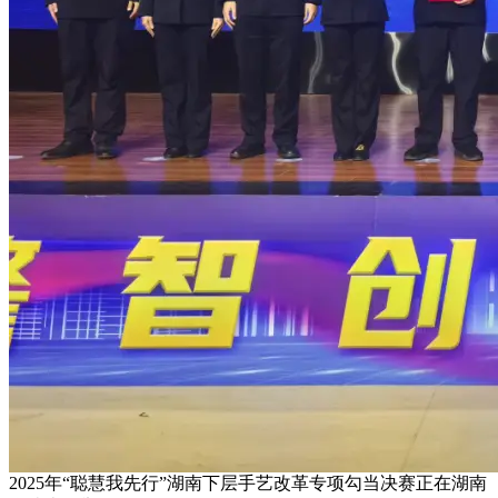
2025年“聪慧我先行”湖南下层手艺改革专项勾当决赛正在湖南