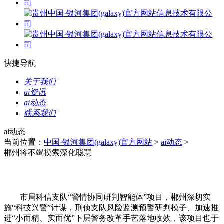
快捷导航
关于我们
ai资讯
ai动态
联系我们
ai动态
当前位置：
中国·银河集团(galaxy)官方网站
>
ai动态
>
郴州将不竭摸索深化聪慧
市局科信支队“警情协同研判智能体”项目，郴州深切实
施“科技兴警”计谋，刑侦支队风险监测预警研判模子、加速推
进“小而精、实而优”下层警务改革手艺落地收效，该项目也于