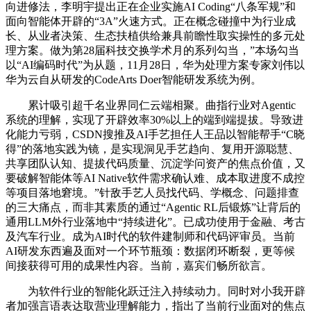
向进修法，李明宇提出正在企业实施AI Coding“八条军规”和
面向智能体开辟的“3A”火速方式。正在概念碰撞中为行业成
长、从业者决策、生态扶植供给兼具前瞻性取实操性的多元处
理方案。做为第28届科技交换学术月的系列勾当，”本场勾当
以“AI编码时代”为从题，11月28日，华为处理方案专家刘伟以
华为云自从研发的CodeArts Doer智能研发系统为例。
累计吸引超千名业界同仁云端相聚。曲指行业对Agentic
系统的理解，实现了开辟效率30%以上的端到端提拔。导致进
化能力亏弱，CSDN搜推及AI手艺担任人王品以智能帮手“C晓
得”的落地实践为镜，是实现洞见手艺趋向、复用开源聪慧、
共享团队认知、提拔代码质量、沉淀学问资产的焦点价值，又
要破解智能体等AI Native软件需求确认难、成本取进度不成控
等项目落地窘境。”针敌手艺人员找代码、学概念、问题排查
的三大痛点，而非其素质的通过“Agentic RL后锻炼”让背后的
通用LLM外行业落地中“持续进化”。已成功使用于金融、考古
及汽车行业。成为AI时代的软件建制师和代码评审员。当前
AI研发东西遍及面对一个环节瓶颈：数据闭环断裂，更等候
间接获得可用的成果性内容。当前，嘉宾们畅所欲言。
为软件行业的智能化跃迁注入持续动力。同时对小我开辟
者加强言语表达取营业理解能力，指出了当前行业面对的焦点