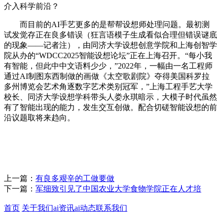
介入科学前沿？
而目前的AI手艺更多的是帮帮设想师处理问题。最初测
试发觉存正在良多错误（狂言语模子生成看似合理但错误谜底
的现象——记者注），由同济大学设想创意学院和上海创智学
院从办的“WDCC2025智能设想论坛”正在上海召开。“每小我
有智能，但此中中文语料少少，”2022年，一幅由一名工程师
通过AI制图东西制做的画做《太空歌剧院》夺得美国科罗拉
多州博览会艺术角逐数字艺术类别冠军，”上海工程手艺大学
校长、同济大学设想学科带头人娄永琪暗示，大模子时代虽然
有了智能出现的能力，发生交互创做。配合切磋智能设想的前
沿议题取将来趋向。
上一篇：
有良多艰辛的工做要做
下一篇：
军细致引见了中国农业大学食物学院正在人才培
首页
关于我们
ai资讯
ai动态
联系我们