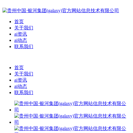
首页
关于我们
ai资讯
ai动态
联系我们
首页
关于我们
ai资讯
ai动态
联系我们