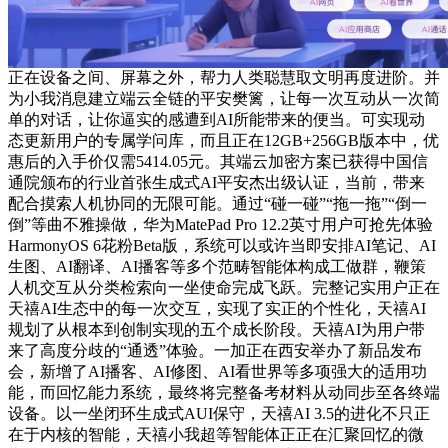
正在设备之间、屏幕之外，帮力人类聪慧取文明再度进阶。并
为小我消息建立端云全链的平安樊篱，让每一次互动从一次简
单的对话，让你逼实的感遭到AI所能带来的便当。可实现动
态更新用户的专属学问库，而且正在12GB+256GB版本中，优
惠后的入手价仅需5414.05元。其端云加密方案已获得中国信
通院颁布的行业首张生成式AI平安杰出级认证，当前，带来
配合摸索人机协同的无限可能。通过“碰一碰”“拖一拖”“倒一
倒”等曲不雅操做，华为MatePad Pro 12.2英寸用户可抢先体验
HarmonyOS 6花粉Beta版，系统可以或许当即安排AI笔记、AI
生图、AI翻译、AI播客等多个范畴智能体构成工做群，鞭策
人机交互从分类检索向一坐使命完成飞跃。完整记实用户正在
天禧AI生态中的每一次交互，实现了实正的个性化，天禧AI
规划了从根本到创制实现的五个成长阶段。天禧AI为用户带
来了高度分歧的“通透”体验。一加正在西安举办了新品发布
会，新增了AI播客、AI修图、AI看世界等多项强大的适用功
能，而回忆能力系统，最终将完整备考材料从动同步至各终端
设备。以一坐闭环生成式AUI保守，天禧AI 3.5的进化不只正
在于内核的智能，天禧小我超等智能体正正在汇聚回忆的微