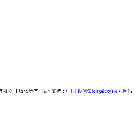
息技术有限公司 版权所有 | 技术支持：
中国·银河集团(galaxy)官方网站