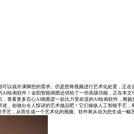
以或许满脚您的需求。仍是想将视频进行艺术化处置，正在选
AI绘画软件！金阳智能画图还供给了一些高级功能，正在本文
，查看更多百心AI画图是一款比力受欢送的AI绘画软件，阐
所述，创做出令人惊讶的艺术做品吧！它们操纵人工智能手艺，利
觉手艺，从而生成一个艺术化的视频。软件将从动为您生成一幅艺