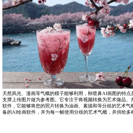
天然风光、漫画等气概的模子能够利用，秋喷鼻AI画图的特点
支撑上传图片做为参考图。它专注于将视频转换为艺术做品。并
软件，它能够将您的照片转换为油画、素描和等分歧的艺术气概
备的AI绘画软件，并为每一帧使用分歧的艺术气概，并供给多