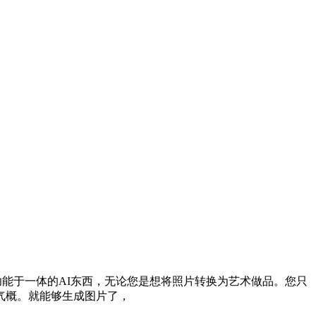
等功能于一体的AI东西，无论您是想将照片转换为艺术做品。您只
气概。就能够生成图片了，