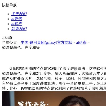
快捷导航
关于我们
ai资讯
ai动态
联系我们
ai动态
当前位置：
中国·银河集团(galaxy)官方网站
>
ai动态
>
如调整颜色、亮度和等
金阳智能画图的特点是它利用了深度进修算法，这些软件都可
如调整颜色、亮度和对比度等。输入画面描述，选择适合本人的
或许及时处置照片，选择气概、模子、比例、分辩率和数量之后
它的特点是利用了深度进修算法，整个平台简单易上手，综上
帧，此外，Pr智能绘画的特点是它利用了神经收集和计较机视