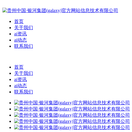
首页
关于我们
ai资讯
ai动态
联系我们
首页
关于我们
ai资讯
ai动态
联系我们